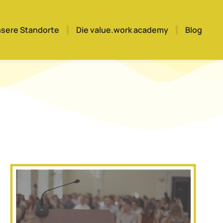
sere Standorte
Die value.work academy
Blog