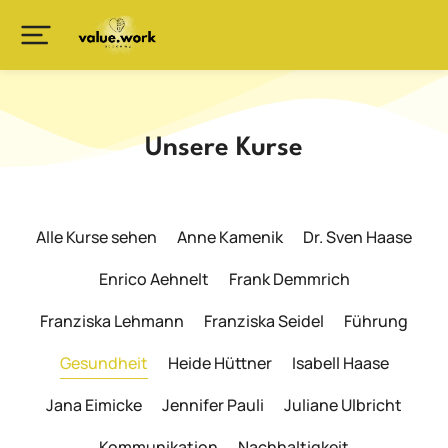
Unsere Kurse
Alle Kurse sehen
Anne Kamenik
Dr. Sven Haase
Enrico Aehnelt
Frank Demmrich
Franziska Lehmann
Franziska Seidel
Führung
Gesundheit
Heide Hüttner
Isabell Haase
Jana Eimicke
Jennifer Pauli
Juliane Ulbricht
Kommunikation
Nachhaltigkeit